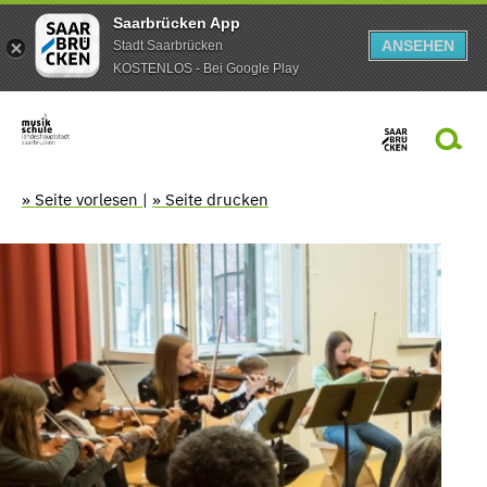
Saarbrücken App
ANSEHEN
Stadt Saarbrücken
KOSTENLOS - Bei Google Play
» Seite vorlesen
|
» Seite drucken