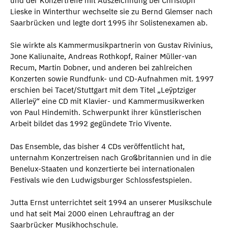
und der Konzertreife mit Auszeichnung bei Christoph
Lieske in Winterthur wechselte sie zu Bernd Glemser nach
Saarbrücken und legte dort 1995 ihr Solistenexamen ab.
Sie wirkte als Kammermusikpartnerin von Gustav Rivinius,
Jone Kaliunaite, Andreas Rothkopf, Rainer Müller-van
Recum, Martin Dobner, und anderen bei zahlreichen
Konzerten sowie Rundfunk- und CD-Aufnahmen mit. 1997
erschien bei Tacet/Stuttgart mit dem Titel „Leÿptziger
Allerleÿ“ eine CD mit Klavier- und Kammermusikwerken
von Paul Hindemith. Schwerpunkt ihrer künstlerischen
Arbeit bildet das 1992 gegündete Trio Vivente.
Das Ensemble, das bisher 4 CDs veröffentlicht hat,
unternahm Konzertreisen nach Großbritannien und in die
Benelux-Staaten und konzertierte bei internationalen
Festivals wie den Ludwigsburger Schlossfestspielen.
Jutta Ernst unterrichtet seit 1994 an unserer Musikschule
und hat seit Mai 2000 einen Lehrauftrag an der
Saarbrücker Musikhochschule.